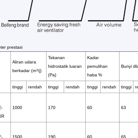
er prestasi
Tekanan
Kadar
Aliran udara
hidrostatik luaran
pemulihan
Bunyi db
berkadar (m³/j)
(Pa)
haba %
tinggi
rendah
tinggi
rendah
tinggi
rendah
tinggi
r
-
1000
170
60
63
XR
-
1500
190
60
65