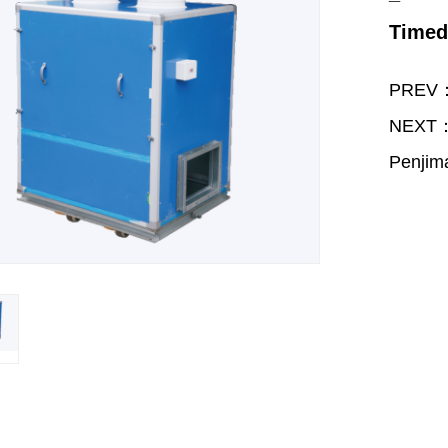
Timed
PREV：N
NEXT：U
Penjim