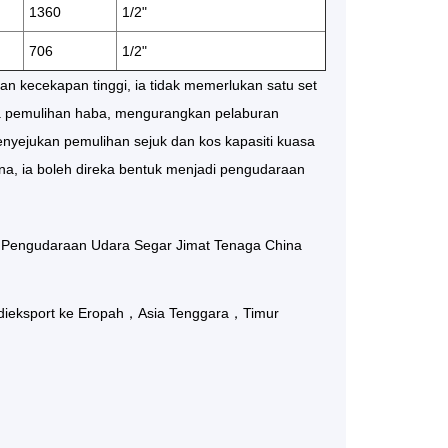
1360
1/2"
706
1/2"
n kecekapan tinggi, ia tidak memerlukan satu set
a pemulihan haba, mengurangkan pelaburan
nyejukan pemulihan sejuk dan kos kapasiti kuasa
na, ia boleh direka bentuk menjadi pengudaraan
t Pengudaraan Udara Segar Jimat Tenaga China
 dieksport ke Eropah，Asia Tenggara，Timur