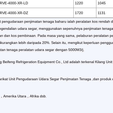
RVE-4000-XR-LD
1220
1045
RVE-4000-XR-DZ
1720
1131
t pengudaraan penjimatan tenaga baharu ialah peralatan kos rendah da
pengendalian udara segar, menggunakan sepenuhnya penjimatan tenag
an dan kos pembinaan. Pada masa yang sama, pelaburan peralatan pe
ikurangkan lebih daripada 20%. Selain itu, mengikut keperluan penggu
tan tenaga peralatan udara segar dengan 5000M3/j.
g Beifeng Refrigeration Equipment Co., Ltd adalah terkenal
Kilang Uni
arikat Unit Pengudaraan Udara Segar Penjimatan Tenaga
,dan produk
，Amerika Utara，Afrika dsb.