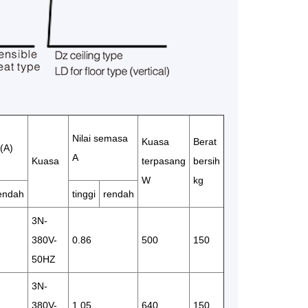
Nilai semasa
Kuasa
Berat
(A)
A
Kuasa
terpasang
bersih
W
kg
endah
tinggi
rendah
3N-
380V-
0.86
500
150
50HZ
3N-
380V-
1.05
640
150