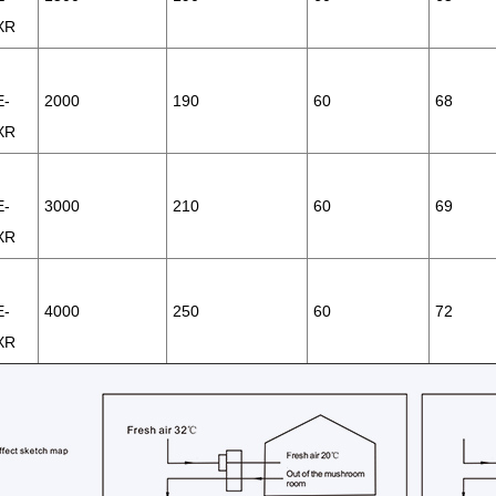
XR
-
2000
190
60
68
XR
-
3000
210
60
69
XR
-
4000
250
60
72
XR