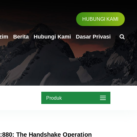
HUBUNGI KAMI
zim
Berita
Hubungi Kami
Dasar Privasi
Produk
c:880: The Handshake Operation