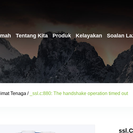
umah
Tentang Kita
Produk
Kelayakan
Soalan La
Jimat Tenaga
/
_ssl.c:880: The handshake operation timed out
_ssl.